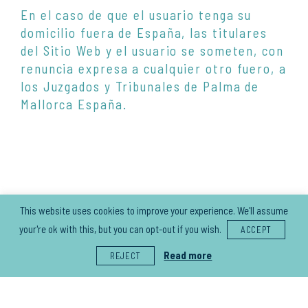
En el caso de que el usuario tenga su
domicilio fuera de España, las titulares
del Sitio Web y el usuario se someten, con
renuncia expresa a cualquier otro fuero, a
los Juzgados y Tribunales de Palma de
Mallorca España.
This website uses cookies to improve your experience. We'll assume
your're ok with this, but you can opt-out if you wish.
ACCEPT
RESERVAR
Read more
REJECT